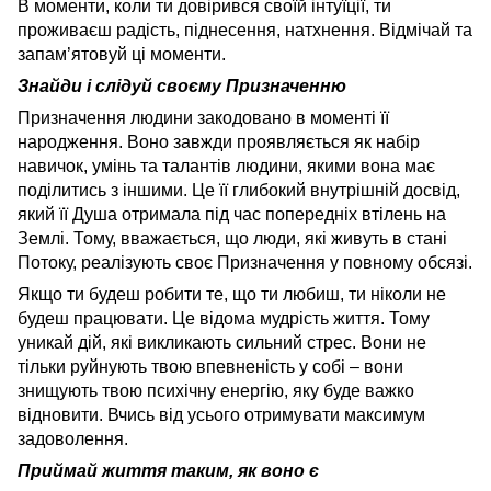
В моменти, коли ти довірився своїй інтуїції, ти
проживаєш радість, піднесення, натхнення. Відмічай та
запам’ятовуй ці моменти.
Знайди і слідуй своєму Призначенню
Призначення людини закодовано в моменті її
народження. Воно завжди проявляється як набір
навичок, умінь та талантів людини, якими вона має
поділитись з іншими. Це її глибокий внутрішній досвід,
який її Душа отримала під час попередніх втілень на
Землі. Тому, вважається, що люди, які живуть в стані
Потоку, реалізують своє Призначення у повному обсязі.
Якщо ти будеш робити те, що ти любиш, ти ніколи не
будеш працювати. Це відома мудрість життя. Тому
уникай дій, які викликають сильний стрес. Вони не
тільки руйнують твою впевненість у собі – вони
знищують твою психічну енергію, яку буде важко
відновити. Вчись від усього отримувати максимум
задоволення.
Приймай життя таким, як воно є