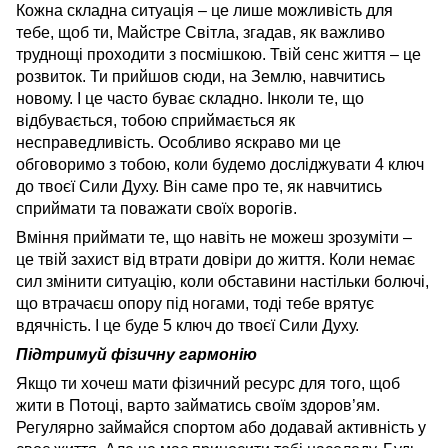
Кожна складна ситуація – це лише можливість для
тебе, щоб ти, Майстре Світла, згадав, як важливо
труднощі проходити з посмішкою. Твій сенс життя – це
розвиток. Ти прийшов сюди, на Землю, навчитись
новому. І це часто буває складно. Інколи те, що
відбувається, тобою сприймається як
несправедливість. Особливо яскраво ми це
обговоримо з тобою, коли будемо досліджувати 4 ключ
до твоєї Сили Духу. Він саме про те, як навчитись
сприймати та поважати своїх ворогів.
Вміння приймати те, що навіть не можеш зрозуміти –
це твій захист від втрати довіри до життя. Коли немає
сил змінити ситуацію, коли обставини настільки болючі,
що втрачаєш опору під ногами, тоді тебе врятує
вдячність. І це буде 5 ключ до твоєї Сили Духу.
Підтримуй фізичну гармонію
Якщо ти хочеш мати фізичний ресурс для того, щоб
жити в Потоці, варто займатись своїм здоров’ям.
Регулярно займайся спортом або додавай активність у