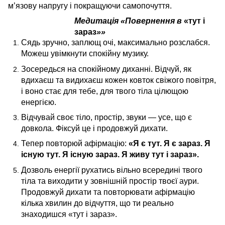
м’язову напругу і покращуючи самопочуття.
Медитація «Повернення в
«тут і
зараз
»»
Сядь зручно, заплющ очі, максимально розслабся.
Можеш увімкнути спокійну музику.
Зосередься на спокійному диханні. Відчуй, як
вдихаєш та видихаєш кожен ковток свіжого повітря,
і воно стає для тебе, для твого тіла цілющою
енергією.
Відчувай своє тіло, простір, звуки — усе, що є
довкола. Фіксуй це і продовжуй дихати.
Тепер повторюй афірмацію:
«Я є тут. Я є зараз. Я
існую тут. Я існую зараз. Я живу тут і зараз».
Дозволь енергії рухатись вільно всередині твого
тіла та виходити у зовнішній простір твоєї аури.
Продовжуй дихати та повторювати афірмацію
кілька хвилин до відчуття, що ти реально
знаходишся «тут і зараз».