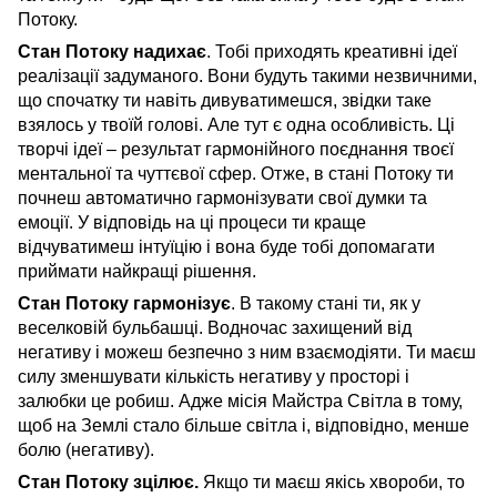
Потоку.
Стан Потоку надихає
. Тобі приходять креативні ідеї
реалізації задуманого. Вони будуть такими незвичними,
що спочатку ти навіть дивуватимешся, звідки таке
взялось у твоїй голові. Але тут є одна особливість. Ці
творчі ідеї – результат гармонійного поєднання твоєї
ментальної та чуттєвої сфер. Отже, в стані Потоку ти
почнеш автоматично гармонізувати свої думки та
емоції. У відповідь на ці процеси ти краще
відчуватимеш інтуїцію і вона буде тобі допомагати
приймати найкращі рішення.
Стан Потоку гармонізує
. В такому стані ти, як у
веселковій бульбашці. Водночас захищений від
негативу і можеш безпечно з ним взаємодіяти. Ти маєш
силу зменшувати кількість негативу у просторі і
залюбки це робиш. Адже місія Майстра Світла в тому,
щоб на Землі стало більше світла і, відповідно, менше
болю (негативу).
Стан Потоку зцілює.
Якщо ти маєш якісь хвороби, то