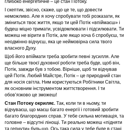
глибоко енергетичне – це стан Потоку.
І скептик, звісно, скаже, що це те, що довести
неможливо. Але я хочу спробувати тобі розказати, як
зміниться твоє життя, якщо ти цей Потік «впіймаєш» і
будеш міцно тримати, усвідомлювати і підсилювати. Ти
можеш не вірити в Потік, але якщо хоча б спробуєш, ти
неодмінно відчуєш, яка це неймовірна сила твого
власного Духу.
Щоб його впіймати треба зробити певні зусилля. Але
ще більше твоєї духовної роботи треба буде, щоб він,
Потік, завжди був з тобою. Вірніше, щоб ти відчував
цей Потік. Любий Майстре, Потік – це природний стан
для носія світла. Ним користуються Робітники Світла,
як основним інструментом життєтворення. І ти
обов’язково це зможеш!
Стан Потоку окриляє.
Так, коли ти в ньому, ти
відчуваєш, що маєш багато енергії і готовий зробити
багато благородних справ. У тебе сильна мотивація, та
головне – відсутні лінощі. Ти реально можеш «підняти
та гепнути» будь-що. Ось така сила у тебе буде в стані