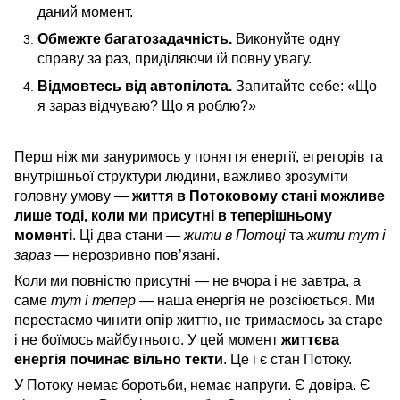
даний момент.
Обмежте багатозадачність.
Виконуйте одну
справу за раз, приділяючи їй повну увагу.
Відмовтесь від автопілота.
Запитайте себе: «Що
я зараз відчуваю? Що я роблю?»
Перш ніж ми зануримось у поняття енергії, егрегорів та
внутрішньої структури людини, важливо зрозуміти
головну умову —
життя в Потоковому стані можливе
лише тоді, коли ми присутні в теперішньому
моменті
. Ці два стани —
жити в Потоці
та
жити тут і
зараз
— нерозривно пов’язані.
Коли ми повністю присутні — не вчора і не завтра, а
саме
тут і тепер
— наша енергія не розсіюється. Ми
перестаємо чинити опір життю, не тримаємось за старе
і не боїмось майбутнього. У цей момент
життєва
енергія починає вільно текти
. Це і є стан Потоку.
У Потоку немає боротьби, немає напруги. Є довіра. Є