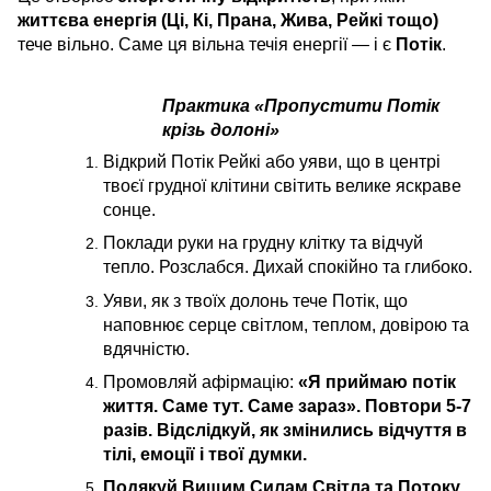
життєва енергія (Ці, Кі, Прана, Жива, Рейкі тощо)
тече вільно. Саме ця вільна течія енергії — і є
Потік
.
Практика «Пропустити Потік
крізь долоні»
Відкрий Потік Рейкі або уяви, що в центрі
твоєї грудної клітини світить велике яскраве
сонце.
Поклади руки на грудну клітку та відчуй
тепло. Розслабся. Дихай спокійно та глибоко.
Уяви, як з твоїх долонь тече Потік, що
наповнює серце світлом, теплом, довірою та
вдячністю.
Промовляй афірмацію:
«Я приймаю потік
життя. Саме тут. Саме зараз». Повтори 5-7
разів. Відслідкуй, як змінились відчуття в
тілі, емоції і твої думки.
Подякуй Вищим Силам Світла та Потоку