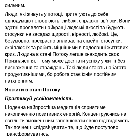
сильним.
Люди, які живуть у потоці, притягують до себе
однодумців і створюють глибокі, справжні зв’язки. Вони
здатні проявляти найкращі людські якості та будують
стосунки на засадах щирості, вірності, любові. Це,
безумовно, прекрасно впливає на сімейні стосунки,
скріплює їх та робить міцнішими в подоланні життєвих
криз. Людина в стані Потоку легше знаходить своє
Призначення, і тому може досягати успіху у житті без
виснаження та страждань. Такі люди стають набагато
продуктивнішими, бо робота стає їхнім постійним
натхненням.
Як жити в стані Потоку
Практикуй усвідомленість
Щоденна найпростіша медитація сприятиме
накопиченню позитивних енергій. Концентруючись на
світлі, ти зможеш ним заповнювати свою підсвідомість.
Так почнеш «підсвічувати» те, що буде поступово
трансформуватись.