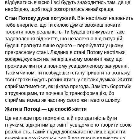
відбуватись вчасно і всі будуть знаходитись там, де це
необхідно, щоб події розгортались якнайкраще.
Стан Потоку дуже потужний.
Він настільки наповнить
тебе енергією, що ти силою думки зможеш почати
творити нову реальність. Ти будеш отримувати таке
задоволення від життя, що незалежно від ситуацій,
будеш прагнути лише одного – перебувати у цьому
прекрасному стані. Людина в стані Потоку настільки
зосереджується на теперішньому моменті часу, що
проживає життя в повному усвідомленому зануренні.
Таким чином, ти позбудешся стану тривоги та розпачу,
твої страхи будуть розчинятись у світлих думках. Життя
сприйматиметься, як цікава пригода. Замість боротьби
з труднощами, ти почнеш їх трансформацію, бо
сприйматимеш як частину свого життєвого шляху.
Жити в Потоці — це спосіб життя
Це не лише про гармонію, а й про здатність бути
гнучким, відкритим до змін і усвідомлено творити свою
реальність. Такий підхід допомагає не лише досягти
внутрішнього балансу, але й позитивно впливати на