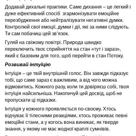
Додавай дихальні практики. Саме дихання – це легкий і
дуже ефективний спосіб згармонізувати емоційне
перезбудження або нейтралізувати негативні думки.
Контролюй свої емоції, думки і дії, які за ними слідують.
Ти сам побачиш цей зв’язок.
Гуляй на свіжому повітрі. Природа швидко
переключить твоє сприйняття на стан «тут і зараз»,
який є базовим для того, щоб перейти в стан Потоку.
Розвивай інтуїцію
Інтуїція – це твій внутрішній голос. Він завжди підказує
тобі, що саме зараз є важливим, а від чого можна
відмовитись. Кожного разу, коли ти довіряєш собі, твоя
інтуїція найсильніша. Накопичуй цей досвід, щоб не
пропускати ці підказки.
Інтуїція у кожного проявляється по-своєму. Хтось
відчуває її тілесними реакціями, хтось проживає певні
емоційні стани, а у когось вона виникає, як тверде
знання, у якому не має жодної краплі сумнівів.