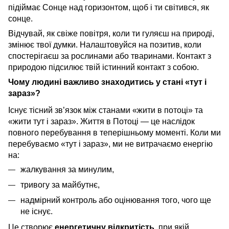
підіймає Сонце над горизонтом, щоб і ти світився, як
сонце.
Відчувай, як свіже повітря, коли ти гуляєш на природі,
змінює твої думки. Налаштовуйся на позитив, коли
спостерігаєш за рослинами або тваринами. Контакт з
природою підсилює твій істинний контакт з собою.
Чому людині важливо знаходитись у стані «тут і
зараз»?
Існує тісний зв’язок між станами «жити в потоці» та
«жити тут і зараз». Життя в Потоці — це наслідок
повного перебування в теперішньому моменті.
Коли ми
перебуваємо
«тут і зараз»
, ми не витрачаємо енергію
на:
жалкування за минулим,
тривогу за майбутнє,
надмірний контроль або оцінювання того, чого ще
не існує.
Це створює
енергетичну відкритість
, при якій