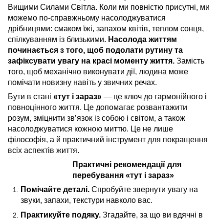
Вищими Силами Світла. Коли ми повністю присутні, ми
можемо по-справжньому насолоджуватися
дрібницями: смаком їжі, запахом квітів, теплом сонця,
спілкуванням із близькими.
Насолода життям
починається з того, щоб подолати рутину та
зафіксувати увагу на красі моменту життя.
Замість
того, щоб механічно виконувати дії, людина може
помічати новизну навіть у звичних речах.
Бути в стані
«тут і зараз»
— це ключ до гармонійного і
повноцінного життя. Це допомагає розвантажити
розум, зміцнити зв’язок із собою і світом, а також
насолоджуватися кожною миттю. Це не лише
філософія, а й практичний інструмент для покращення
всіх аспектів життя.
Практичні рекомендації для
перебування «тут і зараз»
Помічайте деталі.
Спробуйте звернути увагу на
звуки, запахи, текстури навколо вас.
Практикуйте подяку.
Згадайте, за що ви вдячні в