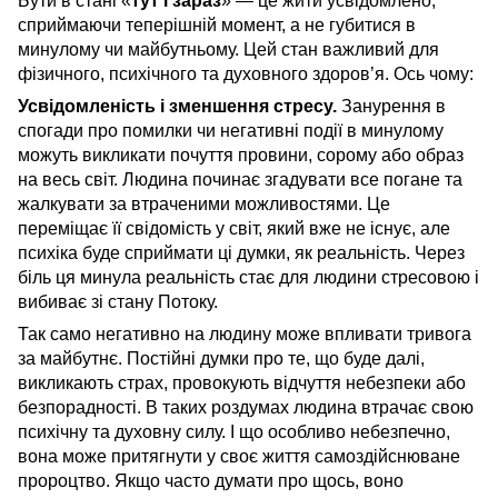
Бути в стані «
тут і зараз
» — це жити усвідомлено,
сприймаючи теперішній момент, а не губитися в
минулому чи майбутньому. Цей стан важливий для
фізичного, психічного та духовного здоров’я. Ось чому:
Усвідомленість і зменшення стресу.
Занурення в
спогади про помилки чи негативні події в минулому
можуть викликати почуття провини, сорому або образ
на весь світ. Людина починає згадувати все погане та
жалкувати за втраченими можливостями. Це
переміщає її свідомість у світ, який вже не існує, але
психіка буде сприймати ці думки, як реальність. Через
біль ця минула реальність стає для людини стресовою і
вибиває зі стану Потоку.
Так само негативно на людину може впливати тривога
за майбутнє. Постійні думки про те, що буде далі,
викликають страх, провокують відчуття небезпеки або
безпорадності. В таких роздумах людина втрачає свою
психічну та духовну силу. І що особливо небезпечно,
вона може притягнути у своє життя самоздійснюване
пророцтво. Якщо часто думати про щось, воно