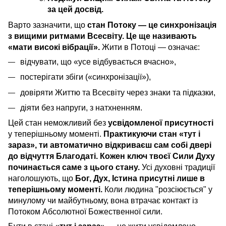
за цей досвід.
Варто зазначити, що
стан Потоку — це синхронізація
з вищими ритмами Всесвіту. Це ще називають
«мати високі вібрації».
Жити в Потоці — означає:
відчувати, що «усе відбувається вчасно»,
постерігати збіги («синхронізації»),
довіряти Життю та Всесвіту через знаки та підказки,
діяти без напруги, з натхненням.
Цей стан неможливий без
усвідомленої присутності
у теперішньому моменті.
Практикуючи стан «тут і
зараз», ти автоматично відкриваєш сам собі двері
до відчуття Благодаті. Кожен ключ твоєї Сили Духу
починається саме з цього стану.
Усі духовні традиції
наголошують, що
Бог, Дух, Істина
присутні лише в
теперішньому моменті.
Коли людина "розсіюється" у
минулому чи майбутньому, вона втрачає контакт із
Потоком Абсолютної Божественної сили.