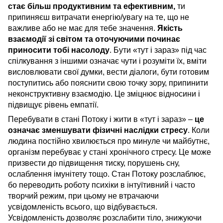
стає більш продуктивним та ефективним,
ти
припиняєш витрачати енергію/увагу на те, що не
важливе або не має для тебе значення.
Якість
взаємодії зі світом та оточуючими починає
приносити тобі насолоду
. Бути «тут і зараз» під час
спілкування з іншими означає чути і розуміти їх, вміти
висловлювати свої думки, вести діалоги, бути готовим
поступитись або пояснити свою точку зору, припинити
неконструктивну взаємодію. Це зміцнює відносини і
підвищує рівень емпатії.
Перебувати в стані Потоку і жити в «тут і зараз» –
це
означає зменшувати фізичні наслідки стресу
. Коли
людина постійно хвилюється про минуле чи майбутнє,
організм перебуває у стані хронічного стресу. Це може
призвести до підвищення тиску, порушень сну,
ослаблення імунітету тощо. Стан Потоку розслаблює,
бо переводить роботу психіки в інтуїтивний і часто
творчий режим, при цьому не втрачаючи
усвідомленість всього, що відбувається.
Усвідомленість дозволяє розслабити тіло, знижуючи