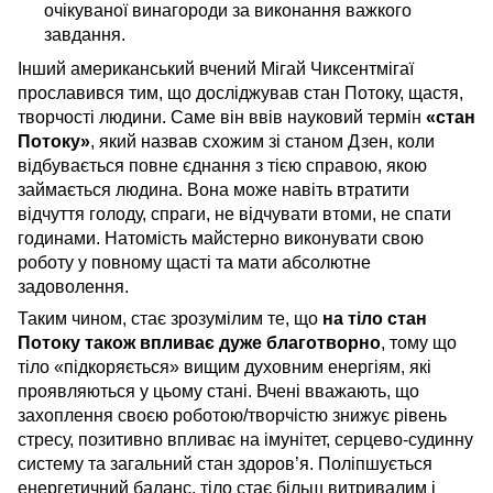
очікуваної винагороди за виконання важкого
завдання.
Інший американський вчений
Мігай Чиксентмігаї
прославився тим, що досліджував стан Потоку, щастя,
творчості людини. Саме він ввів науковий термін
«стан
Потоку»
, який назвав схожим зі станом Дзен, коли
відбувається повне єднання з тією справою, якою
займається людина. Вона може навіть втратити
відчуття голоду, спраги, не відчувати втоми, не спати
годинами. Натомість майстерно виконувати свою
роботу у повному щасті та мати абсолютне
задоволення.
Таким чином, стає зрозумілим те, що
на тіло стан
Потоку також впливає дуже благотворно
, тому що
тіло «підкоряється» вищим духовним енергіям, які
проявляються у цьому стані. Вчені вважають, що
захоплення своєю роботою/творчістю знижує рівень
стресу, позитивно впливає на імунітет, серцево-судинну
систему та загальний стан здоров’я. Поліпшується
енергетичний баланс, тіло стає більш витривалим і