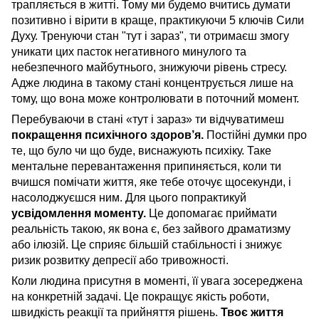
трапляється в житті. Тому ми будемо вчитись думати
позитивно і вірити в краще, практикуючи 5 ключів Сили
Духу. Тренуючи стан "тут і зараз", ти отримаєш змогу
уникати цих пасток негативного минулого та
небезпечного майбутнього, знижуючи рівень стресу.
Адже людина в такому стані концентрується лише на
тому, що вона може контролювати в поточний момент.
Перебуваючи в стані «тут і зараз» ти відчуватимеш
покращення психічного здоров’я.
Постійні думки про
те, що було чи що буде, виснажують психіку. Таке
ментальне перевантаження припиняється, коли ти
вчишся помічати життя, яке тебе оточує щосекунди, і
насолоджуєшся ним. Для цього попрактикуй
усвідомлення моменту.
Це допомагає приймати
реальність такою, як вона є, без зайвого драматизму
або ілюзій. Це сприяє більшій стабільності і знижує
ризик розвитку депресії або тривожності.
Коли людина присутня в моменті, її увага зосереджена
на конкретній задачі. Це покращує якість роботи,
швидкість реакції та прийняття рішень.
Твоє життя