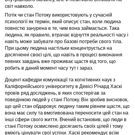
світ навколо.
Потік чи стан Потоку використовують у сучасній
психології як термін, який описує стан, коли людина
повністю занурена в те, чим вона займається. Така
людина, як правило, втрачає відчуття реальності часу і
навіть може забувати про базові потреби свого тіла.
При цьому людина настільки концентрується на
досягненні своєї цілі, що навіть в процесі виконання
певних завдань вже проживає щастя від того, що
робить в даний момент часу тут і зараз.
Доцент кафедри комунікації та когнітивних наук з
Каліфорнійського університету в Девісі Річард Хаскі
провів ряд досліджень, в яких спостерігав за
поведінкою людей у стані Потоку. Він зробив висновок,
що цей стан обдаровує людину таким рівнем щастя, що
вона має силу та вмотивована переносити цей стан на
інші сфери свого життя. Вчений встановив, що люди в
стані Потоку осмислено досягають своїх цілей і тому
вміють цінувати свої успіхи. Хаскі рекомендує всім