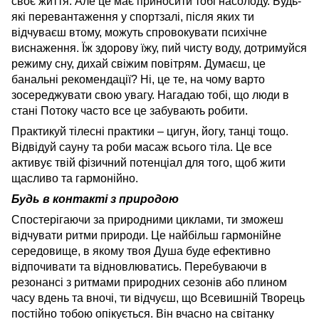
своє життя. Але це має приносити тобі насолоду. Будь-
які перевантаження у спортзалі, після яких ти
відчуваєш втому, можуть спровокувати психічне
виснаження. Їж здорову їжу, пий чисту воду, дотримуйся
режиму сну, дихай свіжим повітрям. Думаєш, це
банальні рекомендації? Ні, це те, на чому варто
зосереджувати свою увагу. Нагадаю тобі, що люди в
стані Потоку часто все це забувають робити.
Практикуй тілесні практики – цигун, йогу, танці тощо.
Відвідуй сауну та роби масаж всього тіла. Це все
активує твій фізичний потенціал для того, щоб жити
щасливо та гармонійно.
Будь в контакті з природою
Спостерігаючи за природними циклами, ти зможеш
відчувати ритми природи. Це найбільш гармонійне
середовище, в якому твоя Душа буде ефективно
відпочивати та відновлюватись. Перебуваючи в
резонансі з ритмами природних сезонів або плином
часу вдень та вночі, ти відчуєш, що Всевишній Творець
постійно тобою опікується. Він вчасно на світанку