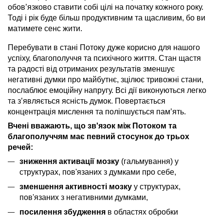
обов’язково ставити собі цілі на початку кожного року.
Тоді і рік буде більш продуктивним та щасливим, бо ви
матимете сенс жити.
Перебувати в стані Потоку дуже корисно для нашого
успіху, благополуччя та психічного життя. Стан щастя
та радості від отриманих результатів зменшує
негативні думки про майбутнє, зцілює тривожні стани,
послаблює емоційну напругу. Всі дії виконуються легко
та з’являється ясність думок. Повертається
концентрація мислення та поліпшується пам’ять.
Вчені вважають, що зв'язок між Потоком та
благополуччям має певний стосунок до трьох
речей:
зниження активації мозку
(гальмування) у
структурах, пов'язаних з думками про себе,
зменшення активності мозку
у структурах,
пов'язаних з негативними думками,
посилення збудження
в областях обробки