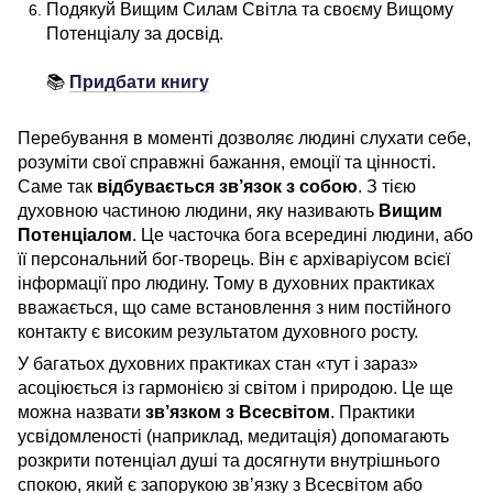
Подякуй Вищим Силам Світла та своєму Вищому
Потенціалу за досвід.
📚
Придбати книгу
Перебування в моменті дозволяє людині слухати себе,
розуміти свої справжні бажання, емоції та цінності.
Саме так
відбувається зв’язок з собою
. З тією
духовною частиною людини, яку називають
Вищим
Потенціалом
. Це часточка бога всередині людини, або
її персональний бог-творець. Він є архіваріусом всієї
інформації про людину. Тому в духовних практиках
вважається, що саме встановлення з ним постійного
контакту є високим результатом духовного росту.
У багатьох духовних практиках стан «тут і зараз»
асоціюється із гармонією зі світом і природою. Це ще
можна назвати
зв’язком з Всесвітом
. Практики
усвідомленості (наприклад, медитація) допомагають
розкрити потенціал душі та досягнути внутрішнього
спокою, який є запорукою зв’язку з Всесвітом або