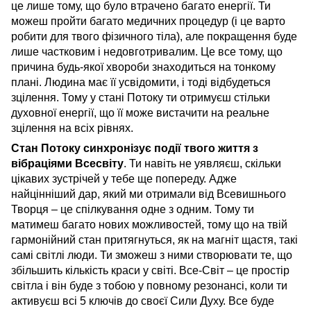
це лише тому, що було втрачено багато енергії. Ти
можеш пройти багато медичних процедур (і це варто
робити для твого фізичного тіла), але покращення буде
лише частковим і недовготривалим. Це все тому, що
причина будь-якої хвороби знаходиться на тонкому
плані. Людина має її усвідомити, і тоді відбудеться
зцілення. Тому у стані Потоку ти отримуєш стільки
духовної енергії, що її може вистачити на реальне
зцілення на всіх рівнях.
Стан Потоку синхронізує події твого життя з
вібраціями Всесвіту
. Ти навіть не уявляєш, скільки
цікавих зустрічей у тебе ще попереду. Адже
найцінніший дар, який ми отримали від Всевишнього
Творця – це спілкування одне з одним. Тому ти
матимеш багато нових можливостей, тому що на твій
гармонійний стан притягнуться, як на магніт щастя, такі
самі світлі люди. Ти зможеш з ними створювати те, що
збільшить кількість краси у світі. Все-Світ – це простір
світла і він буде з тобою у повному резонансі, коли ти
активуєш всі 5 ключів до своєї Сили Духу. Все буде