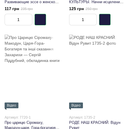
Развивающие эссе о женской
КУЛЬТУРЫ. Начни исцеление
психологии без директив и
с себя!
117 грн
125 грн
235 грн
250 грн
нравоучений
Відео
Відео
Артикул: 7720-1
Артикул: 1735-2
Про царицю Сіромаху,
РОДЕ НАШ КРАСНИЙ. Відун
Макодун-царя, Гора-богатиря
Рувит