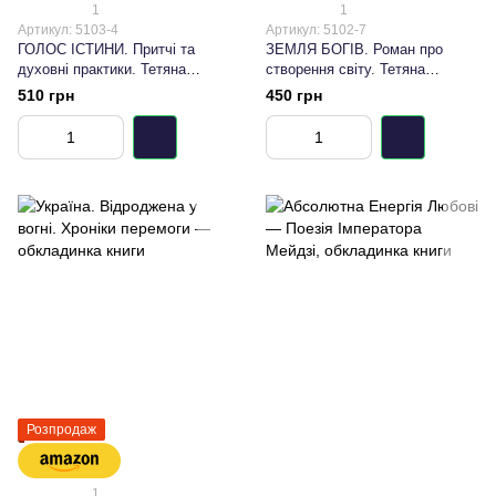
1
1
Артикул: 5103-4
Артикул: 5102-7
ГОЛОС ІСТИНИ. Притчі та
ЗЕМЛЯ БОГІВ. Роман про
духовні практики. Тетяна
створення світу. Тетяна
Дугельна
Дугельна
510 грн
450 грн
Розпродаж
1