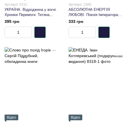
Артикул: 5311
Артикул: 2386
УКРАЇНА. Відроджена у вогні.
АБСОЛЮТНА ЕНЕРГІЯ
Хроніки Перемоги. Тетяна
ЛЮБОВІ. Поезія Імператора
Дугельна
Мейдзі як вправи для Душі.
395 грн
333 грн
Тетяна Дугельна
Відео
Відео