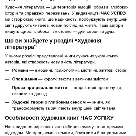
Художня література — це територія емоцій, образів, глибоких
історій та справжніх переживань. У видавництві
ЧАС УСПІХУ
ми створюємо книги, що надихають, пробуджують внутрішній
світ і дарують читачеві новий погляд на життя. Наші автори
пишуть щиро, глибоко і змістовно — для серця та душі.
Що ви знайдете у розділі “Художня
література”
У цьому розділі представлені книги сучасних українських
авторів, які створюють нову якість літератури.
Романи
— емоційні, психологічні, містичні, життєві історії.
Оповідання
— короткі тексти з великим змістом.
Проза про реальне життя
— щирі історії про почуття,
виклики та досвід.
Художні твори з глибоким сенсом
— книги, які
трансформують та зачіпають внутрішній світ читача.
Особливості художніх книг ЧАС УСПІХУ
Наші видання вирізняються глибиною змісту та авторським
підходом. Ми працюємо з темами, близькими й актуальними