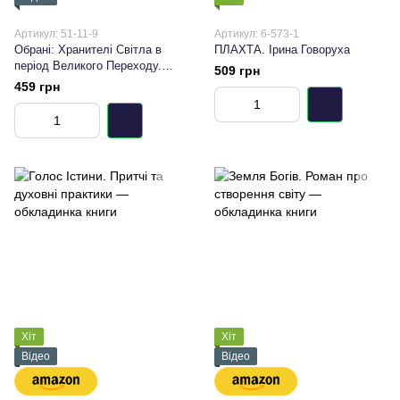
Артикул: 51-11-9
Артикул: 6-573-1
Обрані: Хранителі Світла в
ПЛАХТА. Ірина Говоруха
період Великого Переходу.
509 грн
Світлана-Яромира Мирончак
459 грн
Хіт
Хіт
Відео
Відео