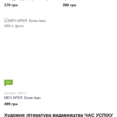
та інші СКАЗАННЯ
170 грн
390 грн
ЗАХАРИХИ. Сергій Піддубний
Хіт
Артикул: 499-1
МЕЧ АРЕЯ. Білик Іван
499 грн
Художня література видавництва ЧАС УСПІХУ