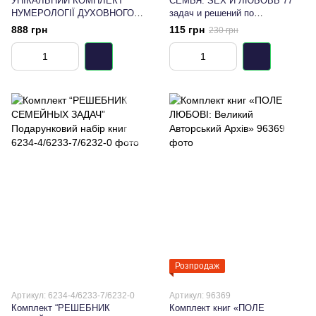
УНІКАЛЬНИЙ КОМПЛЕКТ
СЕМЬЯ: SEX И ЛЮБОВЬ 77
НУМЕРОЛОГІЇ ДУХОВНОГО
задач и решений по
ТАРО
сексуальности и любви
888 грн
115 грн
230 грн
Розпродаж
Артикул: 6234-4/6233-7/6232-0
Артикул: 96369
Комплект “РЕШЕБНИК
Комплект книг «ПОЛЕ