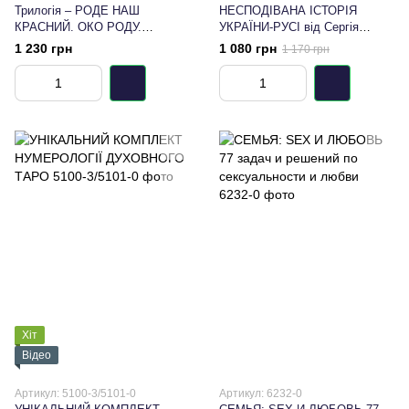
Трилогія – РОДЕ НАШ
НЕСПОДІВАНА ІСТОРІЯ
КРАСНИЙ. ОКО РОДУ.
УКРАЇНИ-РУСІ від Сергія
МІСТИФІКАЦІЯ ТИСЯЧОЛІТЬ.
Піддубного
1 230 грн
1 080 грн
1 170 грн
Відун Рувит
Хіт
Відео
Артикул: 5100-3/5101-0
Артикул: 6232-0