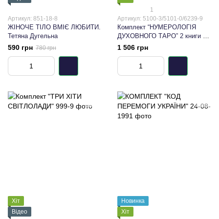
1
Артикул: 851-18-8
Артикул: 5100-3/5101-0/6239-9
ЖІНОЧЕ ТІЛО ВМІЄ ЛЮБИТИ.
Комплект “НУМЕРОЛОГІЯ
Тетяна Дугельна
ДУХОВНОГО ТАРО” 2 книги +
карти
590 грн
1 506 грн
780 грн
Хіт
Новинка
Відео
Хіт