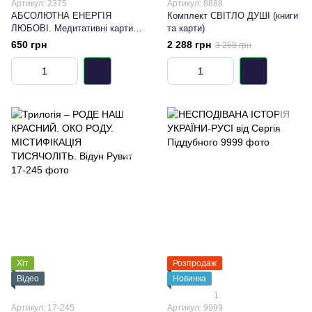
Артикул: 2375
Артикул: 8888
АБСОЛЮТНА ЕНЕРГІЯ
Комплект СВІТЛО ДУШІ (книги
ЛЮБОВІ. Медитативні карти
та карти)
для Душі
650 грн
2 288 грн
3 268 грн
Хіт
Розпродаж
Відео
Новинка
1
Артикул: 17-245
Артикул: 9999