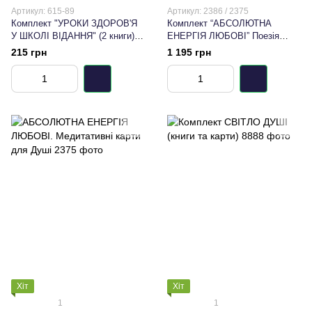
Артикул: 615-89
Артикул: 2386 / 2375
Комплект "УРОКИ ЗДОРОВ'Я
Комплект “АБСОЛЮТНА
У ШКОЛІ ВІДАННЯ" (2 книги)
ЕНЕРГІЯ ЛЮБОВІ” Поезія
Відун Рувит
Імператора Мейдзі та
215 грн
1 195 грн
медитативні карти
Хіт
Хіт
1
1