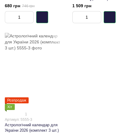
ПСИХОЛОГІКА ЖИТТЯ
Володимир
680 грн
1 509 грн
746 грн
Розпродаж
Хіт
1
Артикул: 5555-3
Астрологічний календар для
України 2026 (комплект 3 шт.)