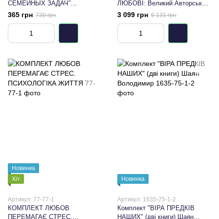
СЕМЕЙНЫХ ЗАДАЧ”
ЛЮБОВІ: Великий Авторський
Подарунковий набір книг
Архів»
365 грн
3 099 грн
730 грн
6 131 грн
Новинка
Хіт
Новинка
Артикул: 77-77-1
Артикул: 1635-75-1-2
КОМПЛЕКТ ЛЮБОВ
Комплект "ВІРА ПРЕДКІВ
ПЕРЕМАГАЄ СТРЕС.
НАШИХ" (дві книги) Шаян