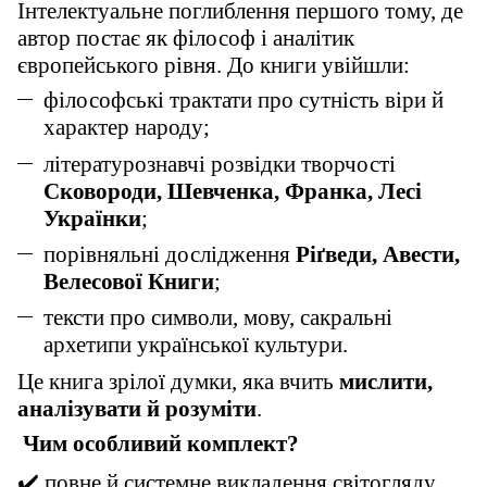
Інтелектуальне поглиблення першого тому, де
автор постає як філософ і аналітик
європейського рівня. До книги увійшли:
філософські трактати про сутність віри й
характер народу;
літературознавчі розвідки творчості
Сковороди, Шевченка, Франка, Лесі
Українки
;
порівняльні дослідження
Ріґведи, Авести,
Велесової Книги
;
тексти про символи, мову, сакральні
архетипи української культури.
Це книга зрілої думки, яка вчить
мислити,
аналізувати й розуміти
.
Чим особливий комплект?
✔
️ повне й системне викладення світогляду