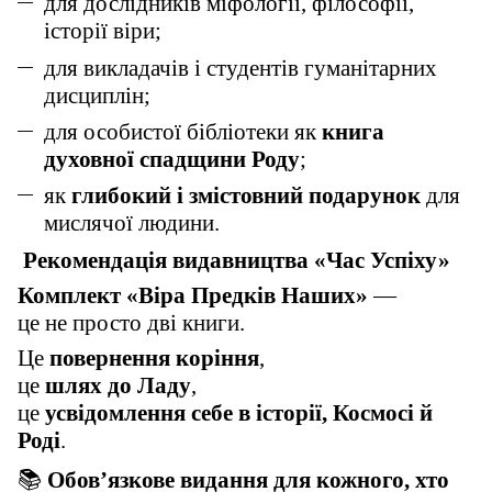
для дослідників міфології, філософії,
історії віри;
для викладачів і студентів гуманітарних
дисциплін;
для особистої бібліотеки як
книга
духовної спадщини Роду
;
як
глибокий і змістовний подарунок
для
мислячої людини.
Рекомендація видавництва «Час Успіху»
Комплект «Віра Предків Наших»
—
це не просто дві книги.
Це
повернення коріння
,
це
шлях до Ладу
,
це
усвідомлення себе в історії, Космосі й
Роді
.
📚
Обов’язкове видання для кожного, хто