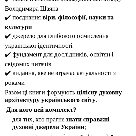
Володимира Шаяна
✔
️ поєднання
віри, філософії, науки та
культури
✔
️ джерело для глибокого осмислення
української ідентичності
✔
️ фундамент для дослідників, освітян і
свідомих читачів
✔
️ видання, яке не втрачає актуальності з
роками
Разом ці книги формують
цілісну духовну
архітектуру українського світу
.
Для кого цей комплект?
для тих, хто прагне
знати справжні
духовні джерела України
;