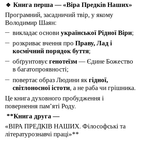
🔹 Книга перша — «Віра Предків Наших»
Програмний, засадничий твір, у якому
Володимир Шаян:
викладає основи
української Рідної Віри
;
розкриває вчення про
Праву, Лад і
космічний порядок буття
;
обґрунтовує
генотеїзм
— Єдине Божество
в багатопроявності;
повертає образ Людини як
гідної,
світлоносної істоти
, а не раба чи грішника.
Це книга духовного пробудження і
повернення пам’яті Роду.
**Книга друга —
«ВІРА ПРЕДКІВ НАШИХ. Філософські та
літературознавчі праці»**