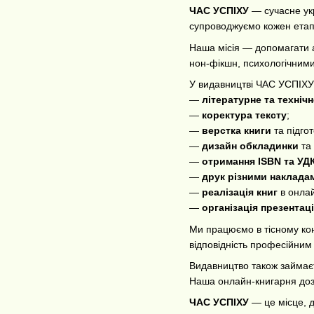
ЧАС УСПІХУ
— сучасне укр
супроводжуємо кожен етап 
Наша місія — допомагати ав
нон-фікшн, психологічними
У видавництві ЧАС УСПІХУ
—
літературне та техніч
—
коректура тексту
;
—
верстка книги
та підгот
—
дизайн обкладинки
та
—
отримання ISBN та УД
—
друк різними наклада
—
реалізація книг
в онлай
—
організація презентаці
Ми працюємо в тісному кон
відповідність професійним
Видавництво також займа
Наша онлайн-книгарня дозв
ЧАС УСПІХУ
— це місце, д