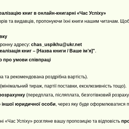
еалізацію книг в онлайн-книгарні «Час Успіху»
орів та видавців, пропонуючи їхні книги нашим читачам. Що
явку
тронну адресу:
chas_uspikhu@ukr.net
еалізація книг – [Назва книги / Ваше ім’я]"
.
ю про умови співпраці
на та рекомендована роздрібна вартість).
(мінімальний тираж, партії поставки, ексклюзивність тощо).
розрахунку
(передплата, післяплата, безготівковий розраху
 іншої юридичної особи
, через яку буде оформлюватися п
ні «Час Успіху» розгляне вашу пропозицію та відповість
про