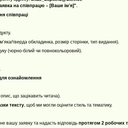
аявка на співпрацю – [Ваше ім’я]"
.
ня співпраці
укту.
м’яка/тверда обкладинка, розмір сторінки, тип видання).
руку (чорно-білий чи повнокольоровий).
.
 для ознайомлення
опис, що зацікавить читача).
азки тексту
, щоб ми могли оцінити стиль та тематику.
не вашу заявку та надасть відповідь
протягом 2 робочих 