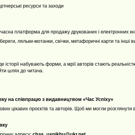
ртнерські ресурси та заходи
часна платформа для продажу друкованих і електронних кн
ереги, ляльки-мотанки, свічки, метафоричні карти та інші в
де історії набувають форми, а мрії авторів стають реальні
айти шлях до читача.
вку на співпрацю з видавництвом «Час Успіху»
нових цікавих проєктів та авторів. Щоб ми могли розглянут
явку
тронну адресу:
chas_uspikhu@ukr.net
.