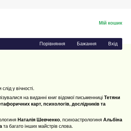
Мій кошик
Порівняння
Бажання
Вхід
слід у вічності.
ізувалися на виданні книг відомої письменниці
Тетяни
тафоричних карт, психологів, дослідників та
хологиня
Наталія Шевченко
, психоастрологиня
Альбіна
а
та багато інших майстрів слова.