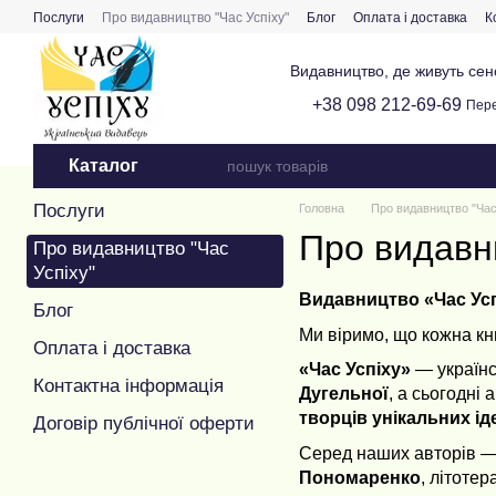
Перейти до основного контенту
Послуги
Про видавництво "Час Успіху"
Блог
Оплата і доставка
К
Видавництво, де живуть сенс
+38 098 212-69-69
Пере
Каталог
Послуги
Головна
Про видавництво "Час
Про видавни
Про видавництво "Час
Успіху"
Видавництво «Час Ус
Блог
Ми віримо, що кожна кни
Оплата і доставка
«Час Успіху»
— українс
Контактна інформація
Дугельної
, а сьогодні
творців унікальних ід
Договір публічної оферти
Серед наших авторів —
Пономаренко
, літоте