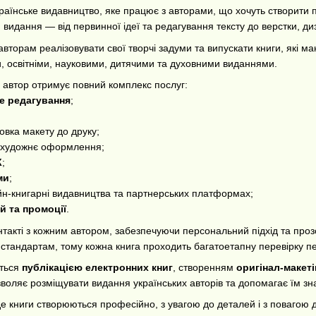
аїнське видавництво, яке працює з авторами, що хочуть створити п
видання — від первинної ідеї та редагування тексту до верстки, диз
торам реалізовувати свої творчі задуми та випускати книги, які маю
, освітніми, науковими, дитячими та духовними виданнями.
 автор отримує повний комплекс послуг:
не редагування
;
овка макету до друку;
 художнє оформлення;
К
;
ми
;
н-книгарні видавництва та партнерських платформах;
й та промоції
.
такті з кожним автором, забезпечуючи персональний підхід та прозор
 стандартам, тому кожна книга проходить багатоетапну перевірку пе
ється
публікацією електронних книг
, створенням
оригінал-макеті
оляє розміщувати видання українських авторів та допомагає їм зна
е книги створюються професійно, з увагою до деталей і з повагою 