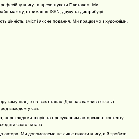
рофесійну книгу та презентувати її читачам. Ми
айн-макету, отримання ISBN, друку та дистрибуції.
ть цінність, зміст і якісне подання. Ми працюємо з художніми,
у комунікацію на всіх етапах. Для нас важлива якість і
ред виходом у світ.
в
, перекладами творів та просуванням авторського контенту.
ходити свого читача.
до автора. Ми допомагаємо не лише видати книгу, а й зробити