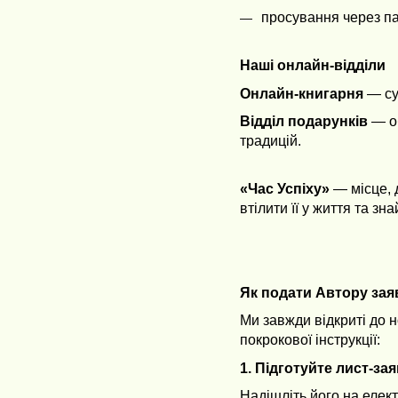
просування через па
Наші онлайн-відділи
Онлайн-книгарня
— су
Відділ подарунків
— об
традицій.
«Час Успіху»
— місце, 
втілити її у життя та зн
Як подати Автору зая
Ми завжди відкриті до 
покрокової інструкції:
1. Підготуйте лист-за
Надішліть його на елек