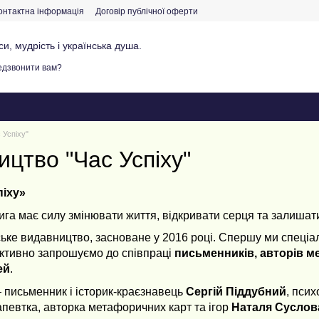
онтактна інформація
Договір публічної оферти
и, мудрість і українська душа.
дзвонити вам?
 Успіху"
цтво "Час Успіху"
піху»
га має силу змінювати життя, відкривати серця та залишати 
ьке видавництво, засноване у 2016 році. Спершу ми спеціал
 активно запрошуємо до співпраці
письменників, авторів ме
ей
.
 письменник і історик-краєзнавець
Сергій Піддубний
, пси
рапевтка, авторка метафоричних карт та ігор
Наталя Суслов