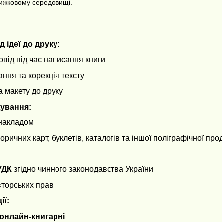
нижковому середовищі.
д ідеї до друку:
овід під час написання книги
ння та корекція тексту
а макету до друку
жування:
 накладом
ичних карт, буклетів, каталогів та іншої поліграфічної прод
УДК
згідно чинного законодавства України
вторських прав
ії:
онлайн-книгарні