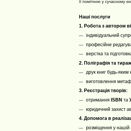
її помітною у сучасному к
Наші послуги
1. Робота з автором ві
індивідуальний супр
професійне редагува
верстка та підготовк
2. Поліграфія та тира
друк книг будь-яким
виготовлення метафор
3. Реєстрація творів:
отримання
ISBN
та
юридичний захист а
4. Допомога в реалізац
розміщення у нашій