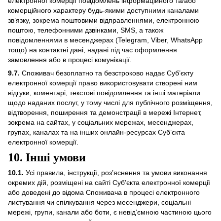
електронної комерції повідомлень інформаційного та/або
комерційного характеру будь-якими доступними каналами
зв’язку, зокрема поштовими відправленнями, електронною
поштою, телефонними дзвінками, SMS, а також
повідомленнями в месенджерах (Telegram, Viber, WhatsApp
тощо) на контактні дані, надані під час оформлення
замовлення або в процесі комунікації.
9.7.
Споживач безоплатно та безстроково надає Суб’єкту
електронної комерції право використовувати створені ним
відгуки, коментарі, текстові повідомлення та інші матеріали
щодо наданих послуг, у тому числі для публічного розміщення,
відтворення, поширення та демонстрації в мережі Інтернет,
зокрема на сайтах, у соціальних мережах, месенджерах,
групах, каналах та на інших онлайн-ресурсах Суб’єкта
електронної комерції.
10. Інші умови
10.1.
Усі правила, інструкції, роз’яснення та умови виконання
окремих дій, розміщені на сайті Суб’єкта електронної комерції
або доведені до відома Споживача в процесі електронного
листування чи спілкування через месенджери, соціальні
мережі, групи, канали або боти, є невід’ємною частиною цього