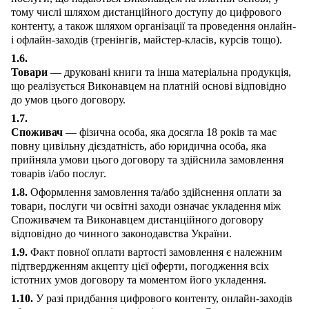
тому числі шляхом дистанційного доступу до цифрового
контенту, а також шляхом організації та проведення онлайн-
і офлайн-заходів (тренінгів, майстер-класів, курсів тощо).
1.6.
Товари
— друковані книги та інша матеріальна продукція,
що реалізується Виконавцем на платній основі відповідно
до умов цього договору.
1.7.
Споживач
— фізична особа, яка досягла 18 років та має
повну цивільну дієздатність, або юридична особа, яка
прийняла умови цього договору та здійснила замовлення
товарів і/або послуг.
1.8.
Оформлення замовлення та/або здійснення оплати за
товари, послуги чи освітні заходи означає укладення між
Споживачем та Виконавцем дистанційного договору
відповідно до чинного законодавства України.
1.9.
Факт повної оплати вартості замовлення є належним
підтвердженням акцепту цієї оферти, погодження всіх
істотних умов договору та моментом його укладення.
1.10.
У разі придбання цифрового контенту, онлайн-заходів