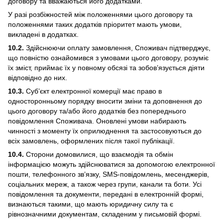
договору та вважаються його додатками.
У разі розбіжностей між положеннями цього договору та
положеннями таких додатків пріоритет мають умови,
викладені в додатках.
10.2.
Здійснюючи оплату замовлення, Споживач підтверджує,
що повністю ознайомився з умовами цього договору, розуміє
їх зміст, приймає їх у повному обсязі та зобов’язується діяти
відповідно до них.
10.3.
Суб’єкт електронної комерції має право в
односторонньому порядку вносити зміни та доповнення до
цього договору та/або його додатків без попереднього
повідомлення Споживача. Оновлені умови набирають
чинності з моменту їх оприлюднення та застосовуються до
всіх замовлень, оформлених після такої публікації.
10.4.
Сторони домовилися, що взаємодія та обмін
інформацією можуть здійснюватися за допомогою електронної
пошти, телефонного зв’язку, SMS-повідомлень, месенджерів,
соціальних мереж, а також через групи, канали та боти. Усі
повідомлення та документи, передані в електронній формі,
визнаються такими, що мають юридичну силу та є
рівнозначними документам, складеним у письмовій формі.