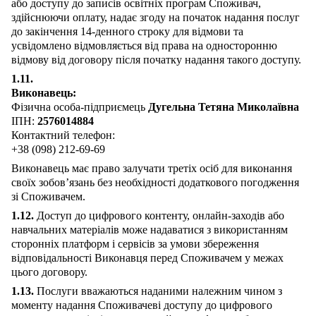
або доступу до записів освітніх програм Споживач,
здійснюючи оплату, надає згоду на початок надання послуг
до закінчення 14-денного строку для відмови та
усвідомлено відмовляється від права на односторонню
відмову від договору після початку надання такого доступу.
1.11.
Виконавець:
Фізична особа-підприємець
Дугельна Тетяна Миколаївна
ІПН:
2576014884
Контактний телефон:
+38 (098) 212-69-69
Виконавець має право залучати третіх осіб для виконання
своїх зобов’язань без необхідності додаткового погодження
зі Споживачем.
1.12.
Доступ до цифрового контенту, онлайн-заходів або
навчальних матеріалів може надаватися з використанням
сторонніх платформ і сервісів за умови збереження
відповідальності Виконавця перед Споживачем у межах
цього договору.
1.13.
Послуги вважаються наданими належним чином з
моменту надання Споживачеві доступу до цифрового