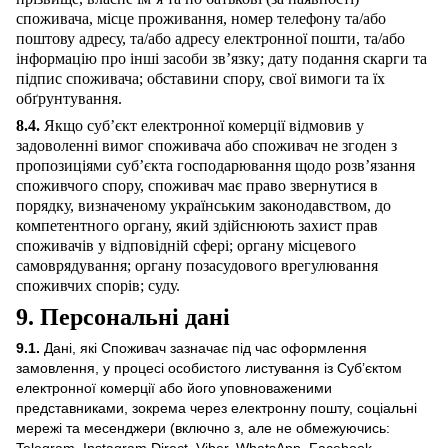
споживача, місце проживання, номер телефону та/або
поштову адресу, та/або адресу електронної пошти, та/або
інформацію про інші засоби зв’язку; дату подання скарги та
підпис споживача; обставини спору, свої вимоги та їх
обґрунтування.
8.4.
Якщо суб’єкт електронної комерції відмовив у
задоволенні вимог споживача або споживач не згоден з
пропозиціями суб’єкта господарювання щодо розв’язання
споживчого спору, споживач має право звернутися в
порядку, визначеному українським законодавством, до
компетентного органу, який здійснюють захист прав
споживачів у відповідній сфері; органу місцевого
самоврядування; органу позасудового врегулювання
споживчих спорів; суду.
9. Персональні дані
9.1.
Дані, які Споживач зазначає під час оформлення
замовлення, у процесі особистого листування із Суб’єктом
електронної комерції або його уповноваженими
представниками, зокрема через електронну пошту, соціальні
мережі та месенджери (включно з, але не обмежуючись:
Telegram, Instagram Direct, Viber, WhatsApp, Facebook