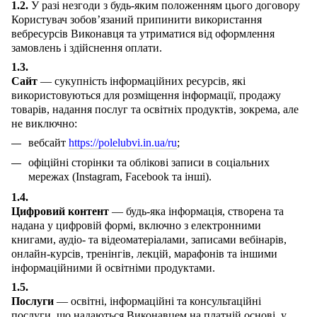
1.2.
У разі незгоди з будь-яким положенням цього договору
Користувач зобов’язаний припинити використання
вебресурсів Виконавця та утриматися від оформлення
замовлень і здійснення оплати.
1.3.
Сайт
— сукупність інформаційних ресурсів, які
використовуються для розміщення інформації, продажу
товарів, надання послуг та освітніх продуктів, зокрема, але
не виключно:
вебсайт
https://polelubvi.in.ua/ru
;
офіційні сторінки та облікові записи в соціальних
мережах (Instagram, Facebook та інші).
1.4.
Цифровий контент
— будь-яка інформація, створена та
надана у цифровій формі, включно з електронними
книгами, аудіо- та відеоматеріалами, записами вебінарів,
онлайн-курсів, тренінгів, лекцій, марафонів та іншими
інформаційними й освітніми продуктами.
1.5.
Послуги
— освітні, інформаційні та консультаційні
послуги, що надаються Виконавцем на платній основі, у