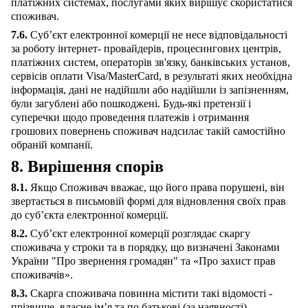
платіжних системах, послугами яких вирішує скористатися
споживач.
7.6.
Суб’єкт електронної комерції не несе відповідальності
за роботу інтернет- провайдерів, процесингових центрів,
платіжних систем, операторів зв'язку, банківських установ,
сервісів оплати Visa/MasterCard, в результаті яких необхідна
інформація, дані не надійшли або надійшли із запізненням,
були загублені або пошкоджені. Будь-які претензії і
суперечки щодо проведення платежів і отримання
грошових повернень споживач надсилає такій самостійно
обраній компанії.
8. Вирішення спорів
8.1.
Якщо Споживач вважає, що його права порушені, він
звертається в письмовій формі для відновлення своїх прав
до суб’єкта електронної комерції.
8.2.
Суб’єкт електронної комерції розглядає скаргу
споживача у строки та в порядку, що визначені Законами
України "Про звернення громадян" та «Про захист прав
споживачів».
8.3.
Скарга споживача повинна містити такі відомості -
прізвище, власне ім’я та по батькові (за наявності)