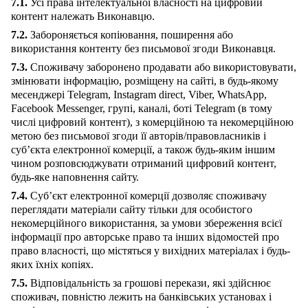
7.1.
Усі права інтелектуальної власності на цифровий
контент належать Виконавцю.
7.2.
Забороняється копіювання, поширення або
використання контенту без письмової згоди Виконавця.
7.3.
Споживачу заборонено продавати або використовувати,
змінювати інформацію, розміщену на сайті, в будь-якому
месенджері Telegram, Instagram direct, Viber, WhatsApp,
Facebook Messenger, групі, каналі, боті Telegram (в тому
числі цифровий контент), з комерційною та некомерційною
метою без письмової згоди її авторів/правовласників і
суб’єкта електронної комерції, а також будь-яким іншим
чином розповсюджувати отриманий цифровий контент,
будь-яке наповнення сайту.
7.4.
Суб’єкт електронної комерції дозволяє споживачу
переглядати матеріали сайту тільки для особистого
некомерційного використання, за умови збереження всієї
інформації про авторське право та інших відомостей про
право власності, що містяться у вихідних матеріалах і будь-
яких їхніх копіях.
7.5.
Відповідальність за грошові перекази, які здійснює
споживач, повністю лежить на банківських установах і