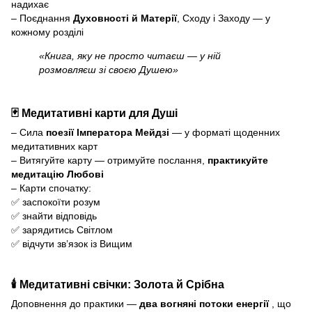
надихає
– Поєднання
Духовності й Матерії
, Сходу і Заходу — у
кожному розділі
«Книга, яку не просто читаєш — у ній
розмовляєш зі своєю Душею»
🃏
Медитативні карти для Душі
– Сила
поезії Імператора Мейдзі
— у форматі щоденних
медитативних карт
– Витягуйте карту — отримуйте послання,
практикуйте
медитацію Любові
– Карти спочатку:
✅ заспокоїти розум
✅ знайти відповідь
✅ зарядитись Світлом
✅ відчути зв’язок із Вищим
🕯️
Медитативні свічки: Золота й Срібна
Доповнення до практики —
два вогняні потоки енергії
, що