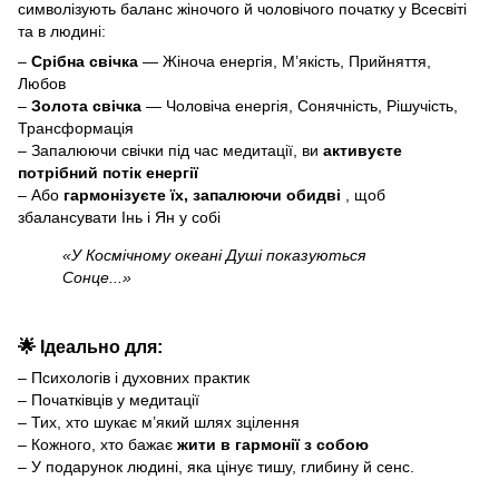
символізують баланс жіночого й чоловічого початку у Всесвіті
та в людині:
–
Срібна свічка
— Жіноча енергія, М’якість, Прийняття,
Любов
–
Золота свічка
— Чоловіча енергія, Сонячність, Рішучість,
Трансформація
– Запалюючи свічки під час медитації, ви
активуєте
потрібний потік енергії
– Або
гармонізуєте їх, запалюючи обидві
, щоб
збалансувати Інь і Ян у собі
«У Космічному океані Душі показуються
Сонце...»
🌟 Ідеально для:
– Психологів і духовних практик
– Початківців у медитації
– Тих, хто шукає м’який шлях зцілення
– Кожного, хто бажає
жити в гармонії з собою
– У подарунок людині, яка цінує тишу, глибину й сенс.