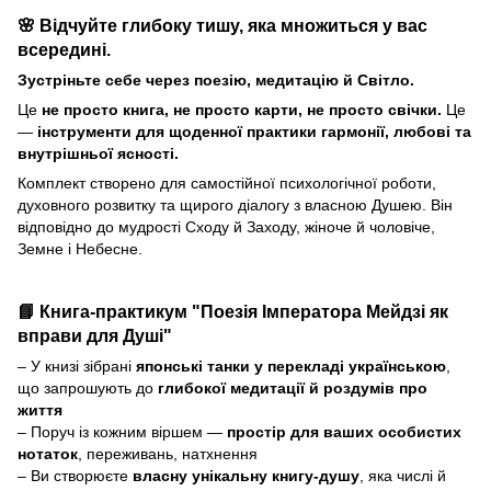
🌸 Відчуйте глибоку тишу, яка множиться у вас
всередині.
Зустріньте себе через поезію, медитацію й Світло.
Це
не просто книга, не просто карти, не просто свічки.
Це
—
інструменти для щоденної практики гармонії, любові та
внутрішньої ясності.
Комплект створено для самостійної психологічної роботи,
духовного розвитку та щирого діалогу з власною Душею. Він
відповідно до мудрості Сходу й Заходу, жіноче й чоловіче,
Земне і Небесне.
📘
Книга-практикум "Поезія Імператора Мейдзі як
вправи для Душі"
– У книзі зібрані
японські танки у перекладі українською
,
що запрошують до
глибокої медитації й роздумів про
життя
– Поруч із кожним віршем —
простір для ваших особистих
нотаток
, переживань, натхнення
– Ви створюєте
власну унікальну книгу-душу
, яка числі й