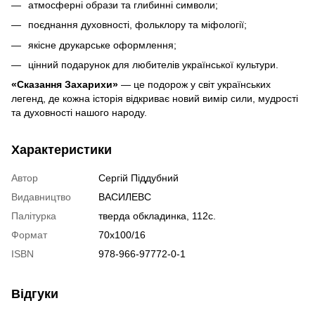
атмосферні образи та глибинні символи;
поєднання духовності, фольклору та міфології;
якісне друкарське оформлення;
цінний подарунок для любителів української культури.
«Сказання Захарихи»
— це подорож у світ українських
легенд, де кожна історія відкриває новий вимір сили, мудрості
та духовності нашого народу.
Характеристики
Автор
Сергій Піддубний
Видавництво
ВАСИЛЕВС
Палітурка
тверда обкладинка, 112с.
Формат
70х100/16
ISBN
978-966-97772-0-1
Відгуки