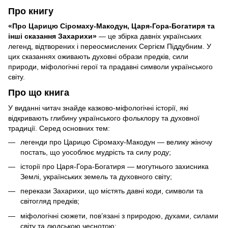
Про книгу
«Про Царицю Сіромаху-Макодун, Царя-Гора-Богатиря та
інші сказання Захарихи»
— це збірка давніх українських
легенд, відтворених і переосмислених Сергієм Піддубним. У
цих сказаннях оживають духовні образи предків, сили
природи, міфологічні герої та прадавні символи українського
світу.
Про що книга
У виданні читач знайде казково-міфологічні історії, які
відкривають глибину українського фольклору та духовної
традиції. Серед основних тем:
легенди про Царицю Сіромаху-Макодун — велику жіночу
постать, що уособлює мудрість та силу роду;
історії про Царя-Гора-Богатиря — могутнього захисника
Землі, українських земель та духовного світу;
перекази Захарихи, що містять давні коди, символи та
світогляд предків;
міфологічні сюжети, пов’язані з природою, духами, силами
світу та людською чеснотою;