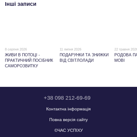
Інші записи
8 серпня 2026
11 липня 2026
22 травня 202
ЖИВИ В ПОТОЦІ -
ПОДАРУНКИ ТА ЗНИЖКИ
РОДОВА ПА
ПРАКТИЧНИЙ ПОСІБНИК
ВІД СВІТЛОЛАДИ
МОВІ
САМОРОЗВИТКУ
+38 098 212-69-69
Контактна інформація
Повна версія сайту
©ЧАС УСПІХУ