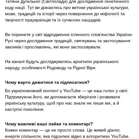
Тетяни Дугельної (Світлолади) для дослідження генетичного
коду нації. Тут ви дізнаєтесь про витоки української культури,
мови, традицій та історії через повернення до міфології та
творчості праукраїнців та їх сучасних нащадків.
Ви поринете у світ відродження істинного слов’янства України-
Русі через дослідження традицій, святкувань та застосування
закликів і прославлянь, які вони застосовували.
На каналі будуть досліджуватись архетипи українського
народу, особливості Родоводу та Рідної Віри.
Чому варто дивитися та підписатися?
Бо україномовний контент у YouTube — це наш голос у світі.
Підтримуючи його, ви допомагаєте зберігати і розвивати
українську культуру, щоб про нас знали не лише ми, а й
наступні покоління.
Чому важливі ваші лайки та коментарі?
Кожен коментар — це не просто слова. Це живий діалог,
енергія спільноти, яка підсилює відео в алгоритмах YouTube.