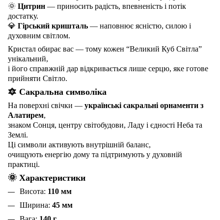
🌞
Цитрин
— приносить радість, впевненість і потік
достатку.
💎
Гірський кришталь
— наповнює ясністю, силою і
духовним світлом.
Кристал обирає вас — тому кожен “Великий Куб Світла”
унікальний,
і його справжній дар відкривається лише серцю, яке готове
прийняти Світло.
🔯 Сакральна символіка
На поверхні свічки —
українські сакральні орнаменти з
Алатирем
,
знаком Сонця, центру світобудови, Ладу і єдності Неба та
Землі.
Ці символи активують внутрішній баланс,
очищують енергію дому та підтримують у духовній
практиці.
🌞 Характеристики
Висота:
110 мм
Ширина:
45 мм
Вага:
140 г