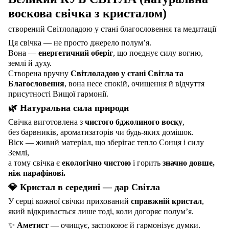
воскова свічка з кристалом)
створений Світлоладою у стані благословення та медитації
Ця свічка — не просто джерело полум’я.
Вона —
енергетичний оберіг
, що поєднує силу вогню,
землі й духу.
Створена вручну
Світлоладою у стані Світла та
Благословення
, вона несе спокій, очищення й відчуття
присутності Вищої гармонії.
🌿 Натуральна сила природи
Свічка виготовлена з
чистого бджолиного воску
,
без барвників, ароматизаторів чи будь-яких домішок.
Віск — живий матеріал, що зберігає тепло Сонця і силу
Землі,
а тому свічка є
екологічно чистою
і горить
значно довше,
ніж парафінові.
💎 Кристал
в
середині — дар Світла
У серці кожної свічки прихований
справжній кристал
,
який відкривається лише тоді, коли догоряє полум’я.
✨
Аметист
— очищує, заспокоює й гармонізує думки.