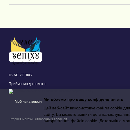
©ЧАС УСПІХУ
Приймаємо до оплати
Ми дбаємо про вашу конфіденційність
Мобільна версія
Цей веб-сайт використовує файли cookie для
сайту. Ви можете змінити це в налаштування
Інтернет-магазин створений з Хорошоп
використання файлів cookie. Детальніше мо