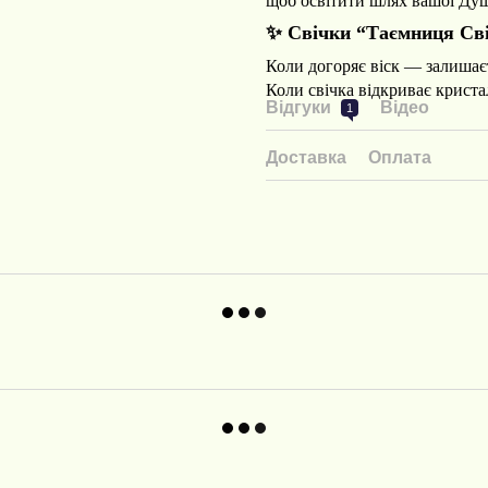
щоб освітити шлях вашої Душ
✨ Свічки “Таємниця Світ
Коли догоряє віск — залишає
Коли свічка відкриває крист
Відгуки
Відео
1
Доставка
Оплата