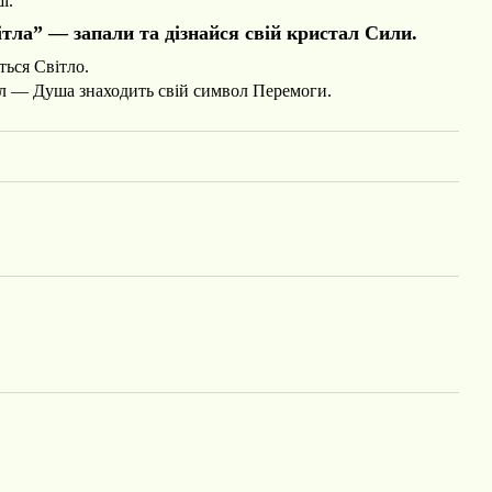
і.
ла” — запали та дізнайся свій кристал Сили.
ться Світло.
ал — Душа знаходить свій символ Перемоги.