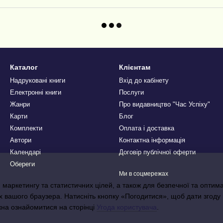
Каталог
Клієнтам
Надруковані книги
Вхід до кабінету
Електронні книги
Послуги
Жанри
Про видавництво "Час Успіху"
Карти
Блог
Комплекти
Оплата і доставка
Автори
Контактна інформація
Календарі
Договір публічної оферти
Обереги
Ми в соцмережах
 маркетингу та статистичних цілей, а також для безпечної та оптим
х вашого браузера. Натисніть кнопку «Погодитися», щоб дати згоду
жна ознайомитися на сторінці
Угода користувача
.