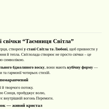
і
свічки “Таємниця Світла”
ерця,
створені
у стані Світла та Любові
, щоб
прив
нести у
ння й тепла.
Світлолада створює не просто свічки – це
ою символікою.
льного бджолиного воску
,
вони мають
кубічну форму
—
и та гармонії чотирьох стихій.
помаранчевий
ії й творчого потоку.
єю Сонця, пробуджує волю,
мує внутрішній вогонь Перемоги.
чок
— живий кристал