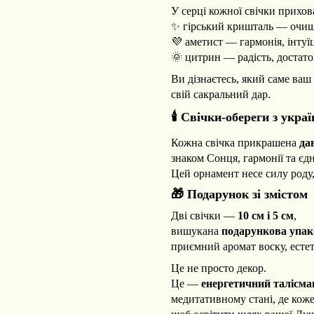
У серці кожної свічки прихо
✨ гірський кришталь — очище
💜 аметист — гармонія, інтуїц
🌞 цитрин — радість, достаток
Ви дізнаєтесь, який саме ваш
свій сакральний дар.
🕯️ Свічки-обереги з ук
Кожна свічка прикрашена
да
знаком Сонця, гармонії та єдн
Цей орнамент несе силу роду,
🎁 Подарунок зі змістом
Дві свічки —
10 см і 5 см
,
вишукана
подарункова упак
приємний аромат воску, естет
Це не просто декор.
Це —
енергетичний талісма
медитативному стані, де ко