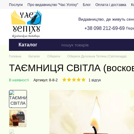
Перейти до основного контенту
Послуги
Про видавництво "Час Успіху"
Блог
Оплата і доставка
К
Видавництво, де живуть сенс
+38 098 212-69-69
Пере
Каталог
Головна
Каталог
Обереги
Обереги Дугельна Тетяна (Світлолада)
ТАЄМНИЦЯ СВІТЛА (воскові 
В наявності
Артикул: 8-8-2
1 відгук