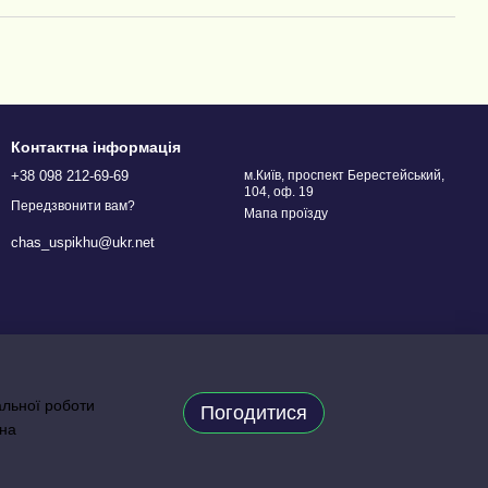
Контактна інформація
+38 098 212-69-69
м.Київ, проспект Берестейський,
104, оф. 19
Передзвонити вам?
Мапа проїзду
chas_uspikhu@ukr.net
альної роботи
Погодитися
 на