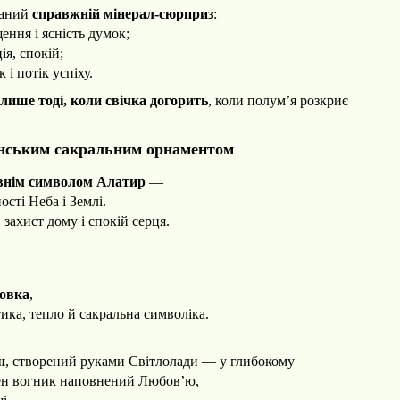
ваний
справжній
мінерал
-сюрприз
:
ння і ясність думок;
ія, спокій;
 і потік успіху.
лише тоді, коли свічка догорить
,
коли полум’я розкриє
раїнським сакральним орнаментом
внім символом Алатир
—
ості Неба і Землі.
 захист дому і спокій серця.
овка
,
ика, тепло й сакральна символіка.
н
, створений руками Світлолади — у глибокому
жен вогник наповнений Любов’ю,