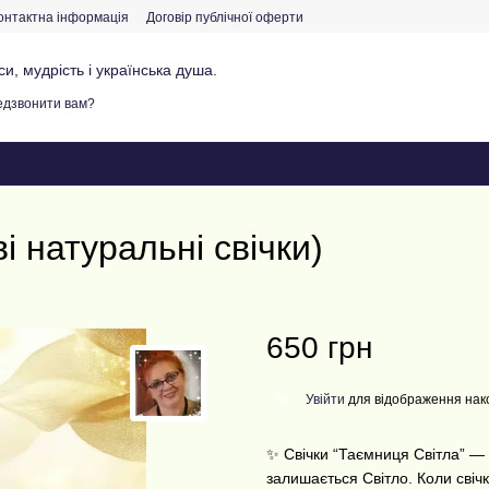
онтактна інформація
Договір публічної оферти
и, мудрість і українська душа.
дзвонити вам?
натуральні свічки)
650 грн
Увійти
для відображення нак
%
✨ Свічки “Таємниця Світла” — 
залишається Світло. Коли свіч