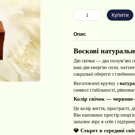
Купити
Опис
В
оскові натуральн
Дві свічки — два полум’яні с
ваш дім енергію сили, натхне
сакральні обереги з глибинн
Виготовлені вручну з
натура
символ стабільності, рівноваг
Колір
свічок
— червоно-
Це колір життя, пристрасті, д
Він наповнює простір енергі
запалює віру в себе і підтри
💎 Секрет
в
середині
сві