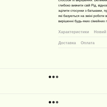
глибоко вивчити свій Рід, відн
зцілити стосунки з батьками, п
які базуються на зміні роботи 
вирішенні будь-яких сімейних 
Характеристики
Новий 
Доставка
Оплата