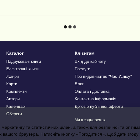
Каталог
Клієнтам
Надруковані книги
Вхід до кабінету
Електронні книги
Послуги
Жанри
Про видавництво "Час Успіху"
Карти
Блог
Комплекти
Оплата і доставка
Автори
Контактна інформація
Календарі
Договір публічної оферти
Обереги
Ми в соцмережах
 маркетингу та статистичних цілей, а також для безпечної та оптим
х вашого браузера. Натисніть кнопку «Погодитися», щоб дати згоду