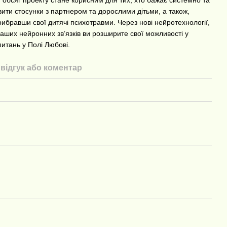
овити стосунки з партнером та дорослими дітьми, а також,
рибравши свої дитячі психотравми. Через нові нейротехнології,
ваших нейронних зв’язків ви розширите свої можливості у
питань у Полі Любові.
відгук або коментар