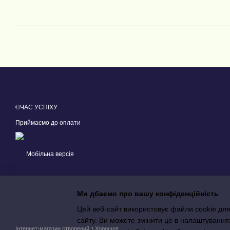
©ЧАС УСПІХУ
Приймаємо до оплати
Мобільна версія
Ми дбаємо про вашу конфіденційність
Цей веб-сайт використовує файли cookie для
сайту. Ви можете змінити це в налаштування
Інтернет-магазин створений з Хорошоп