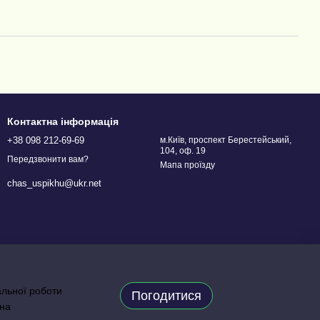
Контактна інформація
+38 098 212-69-69
м.Київ, проспект Берестейський,
104, оф. 19
Передзвонити вам?
Мапа проїзду
chas_uspikhu@ukr.net
альної роботи
Погодитися
 на