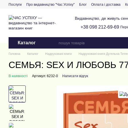
Перейти до основного контенту
Послуги
Про видавництво "Час Успіху"
Блог
Оплата і доставка
К
Видавництво, де живуть сенс
+38 098 212-69-69
Пере
Каталог
Головна
Каталог
Надруковані книги
Надруковані книги Дугельна Тетя
СЕМЬЯ: SEX И ЛЮБОВЬ 77 з
В наявності
Артикул: 6232-0
Написати відгук