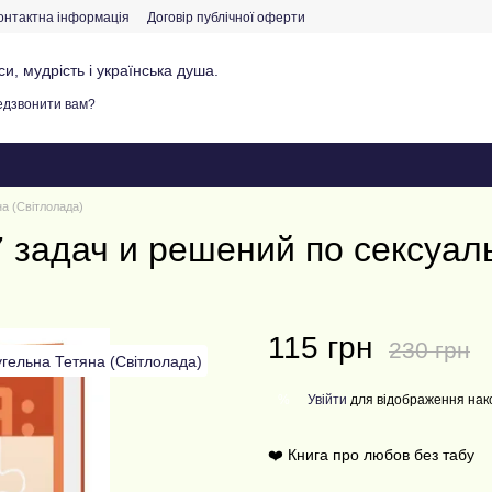
онтактна інформація
Договір публічної оферти
и, мудрість і українська душа.
дзвонити вам?
на (Світлолада)
адач и решений по сексуаль
115 грн
230 грн
Увійти
для відображення нак
%
❤️ Книга про любов без табу