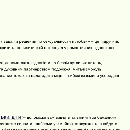
77 задач и решений по сексуальности и любви» – це підручник
зкрити та посилити свій потенціал у романтичних відносинах
і, допомагають відповісти на безліч чутливих питань,
 та духовним партнерством подружжя. Читачі зможуть
ованих темах та налагодити міцні і глибокі взаємини усередині
ТЬКИ. ДІТИ”
– допоможе вам вивчити та змінити за бажанням
и зможете виявити проблеми у сімейних стосунках та знайдете
 обсяг проекту стане корисним для тих, хто бажає системно та