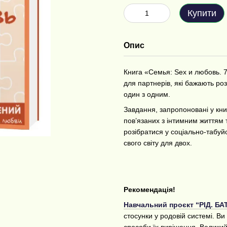
Купити
Опис
Книга «Семья: Sex и любовь. 
для партнерів, які бажають ро
один з одним.
Завдання, запропоновані у книз
пов’язаних з інтимним життям
розібратися у соціально-табуй
свого світу для двох.
Рекомендація!
Навчальний проєкт “РІД. БА
стосунки у родовій системі. В
способи їх вирішення. Великий