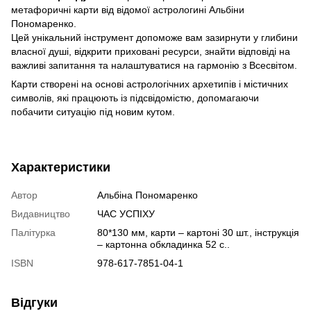
метафоричні карти від відомої астрологині Альбіни
Пономаренко.
Цей унікальний інструмент допоможе вам зазирнути у глибини
власної душі, відкрити приховані ресурси, знайти відповіді на
важливі запитання та налаштуватися на гармонію з Всесвітом.
Карти створені на основі астрологічних архетипів і містичних
символів, які працюють із підсвідомістю, допомагаючи
побачити ситуацію під новим кутом.
Характеристики
Автор
Альбіна Пономаренко
Видавництво
ЧАС УСПІХУ
Палітурка
80*130 мм, карти – картоні 30 шт., інструкція
– картонна обкладинка 52 с..
ISBN
978-617-7851-04-1
Відгуки